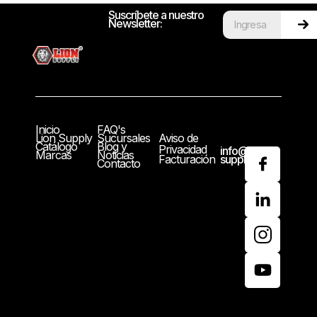
Suscríbete a nuestro
Newsletter:
Inicio
FAQ's
Lion Supply
Sucursales
Aviso de
Catálogo
Blog y
Privacidad
info@lion-
Marcas
Noticias
Facturación
supply.com
Contacto