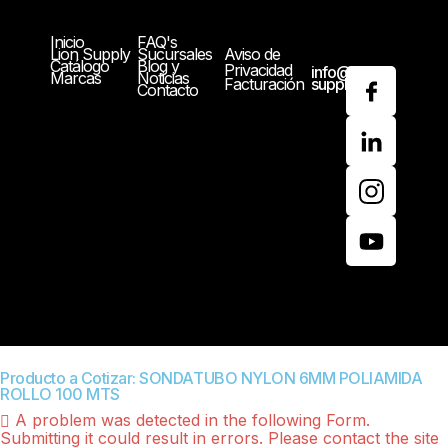
Inicio
FAQ's
Lion Supply
Sucursales
Aviso de
Catálogo
Blog y
Privacidad
info@lion-
Marcas
Noticias
Facturación
supply.com
Contacto
Producto a Cotizar: SONDATUBO NYLON 6MM POLIAMIDA
ROLLO 100 MTS
A problem was detected in the following Form.
Submitting it could result in errors. Please contact the site