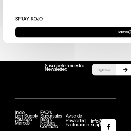
SPRAY ROJO
Cotizar
Suscríbete a nuestro
Newsletter:
Inicio
FAQ's
Lion Supply
Sucursales
Aviso de
Catálogo
Blog y
Privacidad
info@lion-
Marcas
Noticias
Facturación
supply.com
Contacto