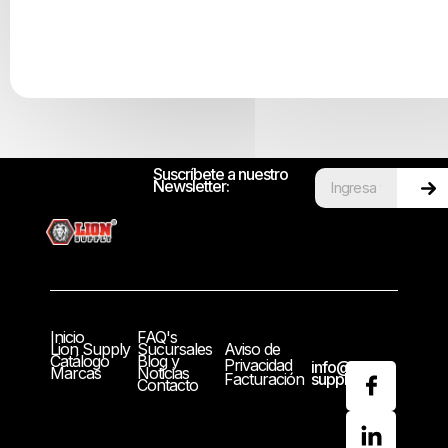
Suscríbete a nuestro
Newsletter:
Inicio
FAQ's
Lion Supply
Sucursales
Aviso de
Catálogo
Blog y
Privacidad
info@lion-
Marcas
Noticias
Facturación
supply.com
Contacto