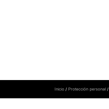
Inicio
/
Protección personal
/