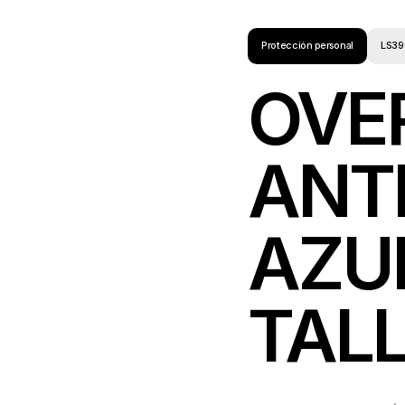
Protección personal
LS39
OVE
ANT
AZU
TAL