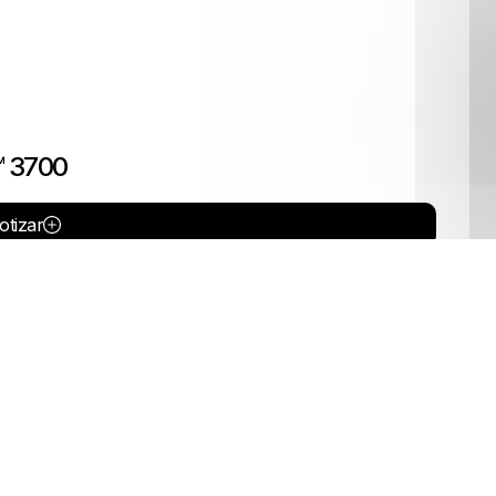
 3700
otizar