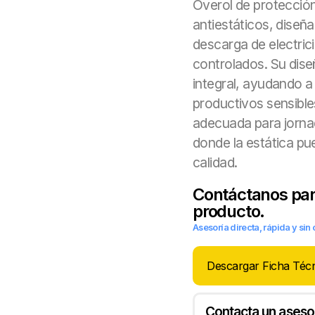
Overol de protecció
antiestáticos, diseñ
descarga de electric
controlados. Su dis
integral, ayudando a
productivos sensible
adecuada para jorna
donde la estática pu
calidad.
Contáctanos para
producto.
Asesoría directa, rápida y si
Descargar Ficha Téc
Contacta un aseso