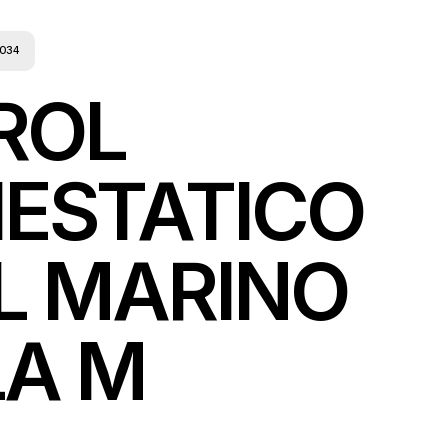
034
ROL
IESTATICO
L MARINO
LA M