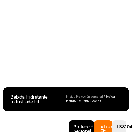
Bebida Hidratante
Inicio
/
Protección personal
/ Bebida
Industrade Fit
Hidratante Industrade Fit
Protección
Industrade
LS810
personal
Fit