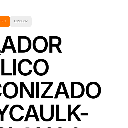
TEC
LS63037
LADOR
LICO
ICONIZADO
YCAULK-