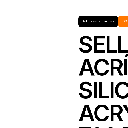
Adhesivos y químicos
OCI
SEL
ACRÍ
SIL
ACR