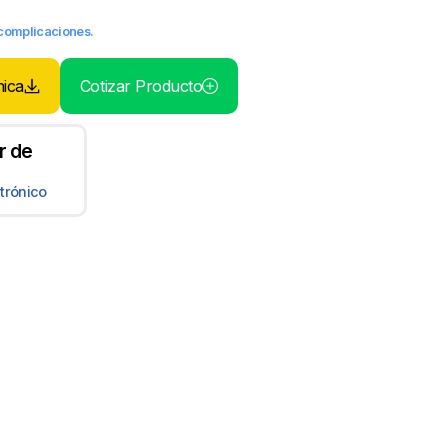
n complicaciones.
nica
Cotizar Producto
r de
trónico