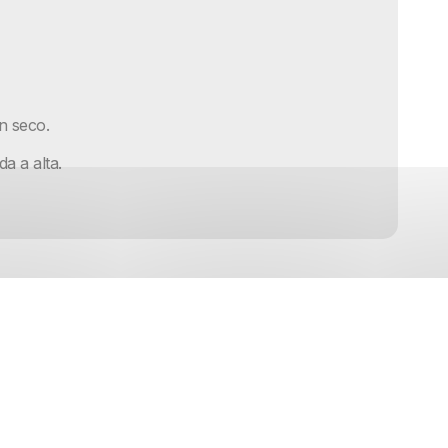
n seco.
a a alta.