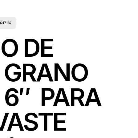
LS47137
O DE
A GRANO
 6″ PARA
VASTE