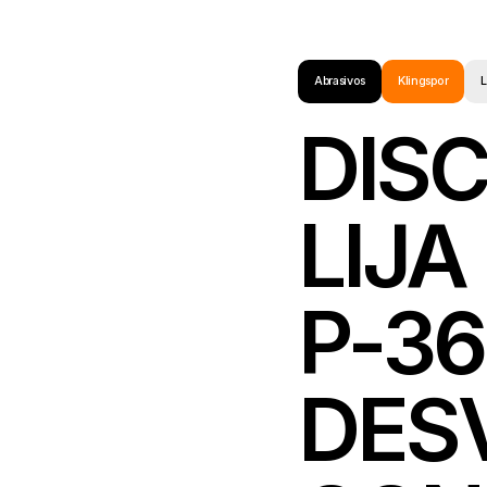
Abrasivos
Klingspor
DISC
LIJ
P-36
DES