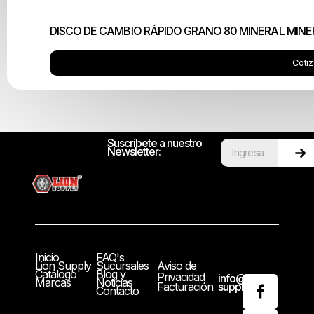
DISCO DE CAMBIO RÁPIDO GRANO 80 MINERAL MINER
Cotiz
Suscríbete a nuestro
Newsletter:
Inicio
FAQ's
Lion Supply
Sucursales
Aviso de
Catálogo
Blog y
Privacidad
info@lion-
Marcas
Noticias
Facturación
supply.com
Contacto